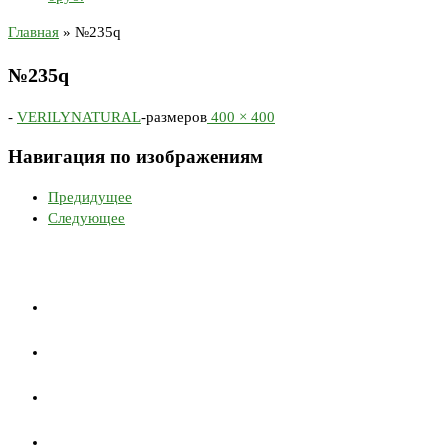
Главная
»
№235q
№235q
-
VERILYNATURAL
-
размеров
400 × 400
Навигация по изображениям
Предидущее
Следующее