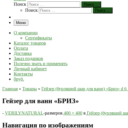
Поиск
Поиск …
Поиск
Поиск …
Меню
О компании
Сертификаты
Каталог товаров
Оплата
Доставка
Заказ подарков
Полезно знать и применять
Личный кабинет
Контакты
0руб.
Главная
»
Товары
»
Гейзер (бурлящий шар для ванн) «Бриз» d 6 
Гейзер для ванн «БРИЗ»
-
VERILYNATURAL
-
размеров
400 × 400
в
Гейзер (бурлящий шар
Навигация по изображениям