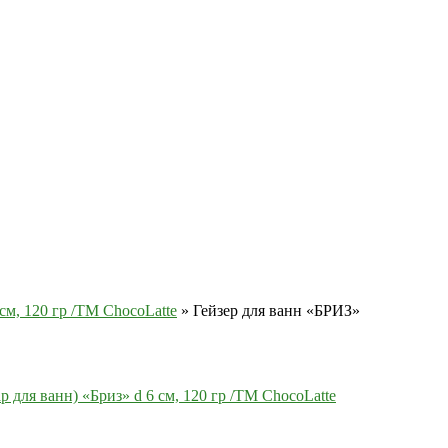
см, 120 гр /TM ChocoLatte
»
Гейзер для ванн «БРИЗ»
 для ванн) «Бриз» d 6 см, 120 гр /TM ChocoLatte