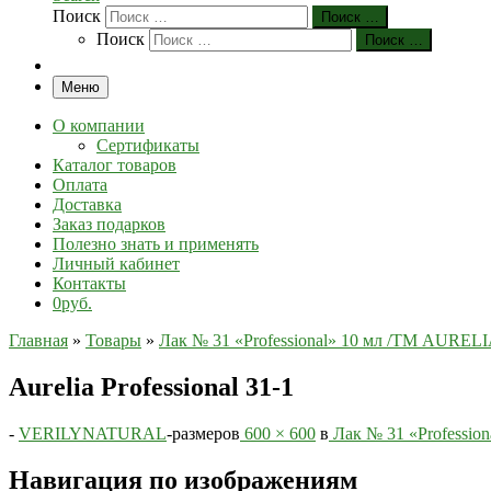
Поиск
Поиск …
Поиск
Поиск …
Меню
О компании
Сертификаты
Каталог товаров
Оплата
Доставка
Заказ подарков
Полезно знать и применять
Личный кабинет
Контакты
0руб.
Главная
»
Товары
»
Лак № 31 «Professional» 10 мл /ТМ AUREL
Aurelia Professional 31-1
-
VERILYNATURAL
-
размеров
600 × 600
в
Лак № 31 «Professio
Навигация по изображениям