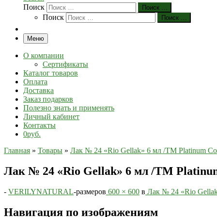
Поиск
Поиск …
Поиск
Поиск …
Меню
О компании
Сертификаты
Каталог товаров
Оплата
Доставка
Заказ подарков
Полезно знать и применять
Личный кабинет
Контакты
0руб.
Главная
»
Товары
»
Лак № 24 «Rio Gellak» 6 мл /ТМ Platinum Col
Лак № 24 «Rio Gellak» 6 мл /ТМ Platinum
-
VERILYNATURAL
-
размеров
600 × 600
в
Лак № 24 «Rio Gellak
Навигация по изображениям