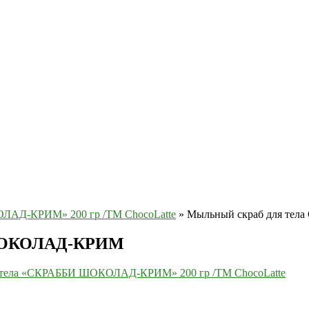
ЛАД-КРИМ» 200 гр /TM ChocoLatte
»
Мыльный скраб для т
 ШОКОЛАД-КРИМ
 тела «СКРАББИ ШОКОЛАД-КРИМ» 200 гр /TM ChocoLatte