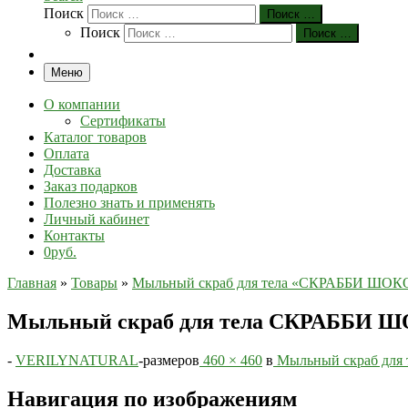
Поиск
Поиск …
Поиск
Поиск …
Меню
О компании
Сертификаты
Каталог товаров
Оплата
Доставка
Заказ подарков
Полезно знать и применять
Личный кабинет
Контакты
0руб.
Главная
»
Товары
»
Мыльный скраб для тела «СКРАББИ ШОКО
Мыльный скраб для тела СКРАББИ
-
VERILYNATURAL
-
размеров
460 × 460
в
Мыльный скраб для
Навигация по изображениям