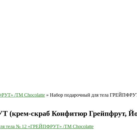
РУТ» /ТМ Chocolatte
»
Набор подарочный для тела ГРЕЙПФРУТ
 (крем-скраб Конфитюр Грейпфрут, Йог
ля тела № 12 «ГРЕЙПФРУТ» /ТМ Chocolatte