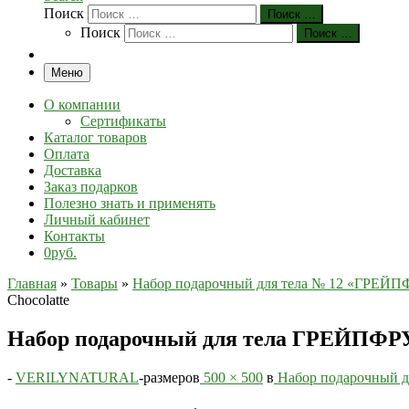
Поиск
Поиск …
Поиск
Поиск …
Меню
О компании
Сертификаты
Каталог товаров
Оплата
Доставка
Заказ подарков
Полезно знать и применять
Личный кабинет
Контакты
0руб.
Главная
»
Товары
»
Набор подарочный для тела № 12 «ГРЕЙПФ
Chocolatte
Набор подарочный для тела ГРЕЙПФРУТ
-
VERILYNATURAL
-
размеров
500 × 500
в
Набор подарочный д