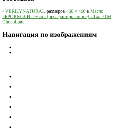
-
VERILYNATURAL
-
размеров
460 × 460
в
Масло
«БРОККОЛИ семян» (нерафинированное) 20 мл /TM
СhocoLatte
Навигация по изображениям