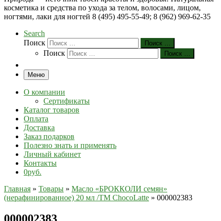
косметика и средства по ухода за телом, волосами, лицом,
ногтями, лаки для ногтей 8 (495) 495-55-49; 8 (962) 969-62-35
Search
Поиск
Поиск …
Поиск
Поиск …
Меню
О компании
Сертификаты
Каталог товаров
Оплата
Доставка
Заказ подарков
Полезно знать и применять
Личный кабинет
Контакты
0руб.
Главная
»
Товары
»
Масло «БРОККОЛИ семян»
(нерафинированное) 20 мл /TM СhocoLatte
»
000002383
000002383