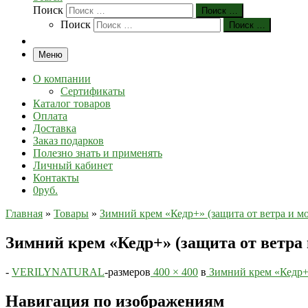
Поиск
Поиск …
Поиск
Поиск …
Меню
О компании
Сертификаты
Каталог товаров
Оплата
Доставка
Заказ подарков
Полезно знать и применять
Личный кабинет
Контакты
0руб.
Главная
»
Товары
»
Зимний крем «Кедр+» (защита от ветра и м
Зимний крем «Кедр+» (защита от ветра 
-
VERILYNATURAL
-
размеров
400 × 400
в
Зимний крем «Кедр+»
Навигация по изображениям