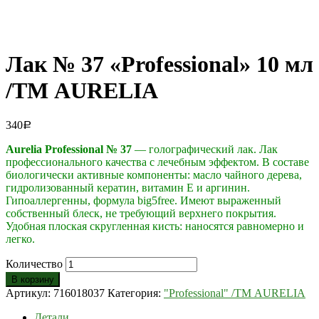
Лак № 37 «Professional» 10 мл
/ТМ AURELIA
340
Р
Aurelia Professional № 37
— голографический лак. Лак
профессионального качества с лечебным эффектом. В составе
биологически активные компоненты: масло чайного дерева,
гидролизованный кератин, витамин Е и аргинин.
Гипоаллергенны, формула big5free. Имеют выраженный
собственный блеск, не требующий верхнего покрытия.
Удобная плоская скругленная кисть: наносятся равномерно и
легко.
Количество
В корзину
Артикул:
716018037
Категория:
"Professional" /ТМ AURELIA
Детали