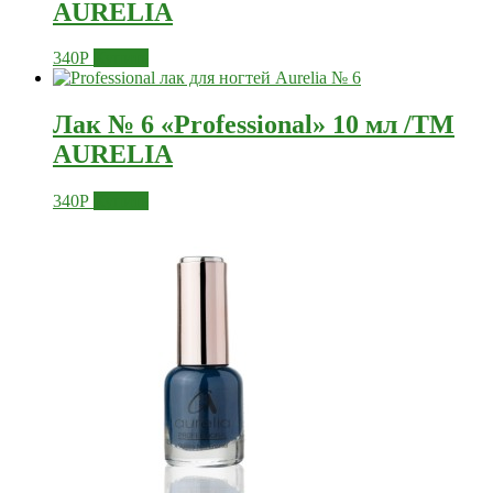
AURELIA
340
Р
Купить
Лак № 6 «Professional» 10 мл /ТМ
AURELIA
340
Р
Купить