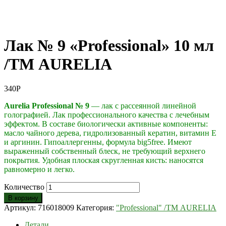
Лак № 9 «Professional» 10 мл
/ТМ AURELIA
340
Р
Aurelia Professional № 9
— лак с рассеянной линейной
голографией. Лак профессионального качества с лечебным
эффектом. В составе биологически активные компоненты:
масло чайного дерева, гидролизованный кератин, витамин Е
и аргинин. Гипоаллергенны, формула big5free. Имеют
выраженный собственный блеск, не требующий верхнего
покрытия. Удобная плоская скругленная кисть: наносятся
равномерно и легко.
Количество
В корзину
Артикул:
716018009
Категория:
"Professional" /ТМ AURELIA
Детали