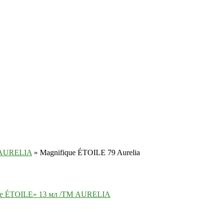
М AURELIA
»
Magnifique ÉTOILE 79 Aurelia
ue ÉTOILE» 13 мл /ТМ AURELIA