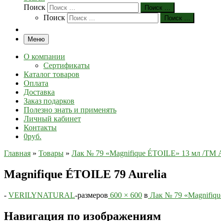
Поиск
Поиск …
Поиск
Поиск …
Меню
О компании
Сертификаты
Каталог товаров
Оплата
Доставка
Заказ подарков
Полезно знать и применять
Личный кабинет
Контакты
0руб.
Главная
»
Товары
»
Лак № 79 «Magnifique ÉTOILE» 13 мл /Т
Magnifique ÉTOILE 79 Aurelia
-
VERILYNATURAL
-
размеров
600 × 600
в
Лак № 79 «Magnifiq
Навигация по изображениям