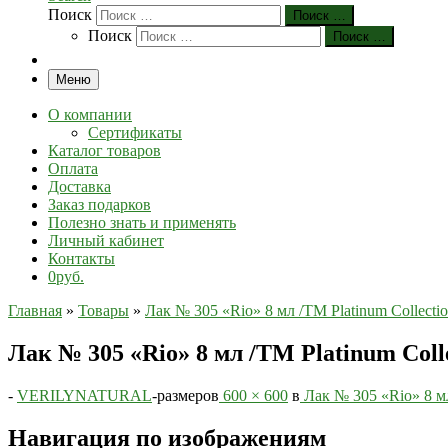
Поиск
Поиск …
Поиск
Поиск …
Меню
О компании
Сертификаты
Каталог товаров
Оплата
Доставка
Заказ подарков
Полезно знать и применять
Личный кабинет
Контакты
0руб.
Главная
»
Товары
»
Лак № 305 «Rio» 8 мл /ТМ Platinum Collecti
Лак № 305 «Rio» 8 мл /ТМ Platinum Coll
-
VERILYNATURAL
-
размеров
600 × 600
в
Лак № 305 «Rio» 8 мл
Навигация по изображениям