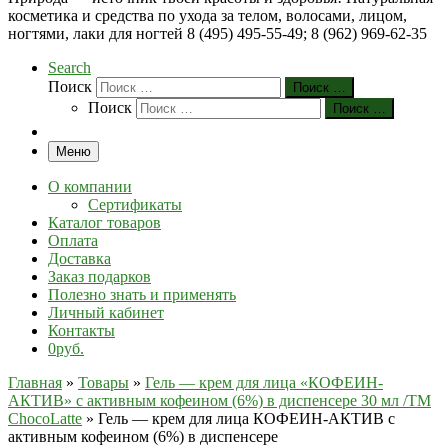
косметика и средства по ухода за телом, волосами, лицом,
ногтями, лаки для ногтей 8 (495) 495-55-49; 8 (962) 969-62-35
Search
Поиск
Поиск …
Поиск
Поиск …
Меню
О компании
Сертификаты
Каталог товаров
Оплата
Доставка
Заказ подарков
Полезно знать и применять
Личный кабинет
Контакты
0руб.
Главная
»
Товары
»
Гель — крем для лица «КОФЕИН-
АКТИВ» с активным кофеином (6%) в диспенсере 30 мл /TM
ChocoLatte
»
Гель — крем для лица КОФЕИН-АКТИВ с
активным кофеином (6%) в диспенсере