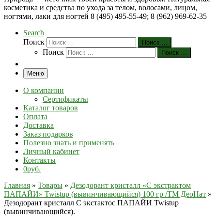
косметика и средства по ухода за телом, волосами, лицом,
ногтями, лаки для ногтей 8 (495) 495-55-49; 8 (962) 969-62-35
Search
Поиск
Поиск …
Поиск
Поиск …
Меню
О компании
Сертификаты
Каталог товаров
Оплата
Доставка
Заказ подарков
Полезно знать и применять
Личный кабинет
Контакты
0руб.
Главная
»
Товары
»
Дезодорант кристалл «С экстрактом
ПАПАЙИ» Twistup (вывинчивающийся) 100 гр /ТМ ДеоНат
»
Дезодорант кристалл С экстактос ПАПАЙИ Twistup
(вывинчивающийся).