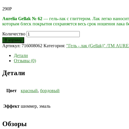
290
Р
Aurelia Gellak № 62
— гель-лак с глиттером. Лак легко наноси
которым блеск покрытия сохраняется весь срок ношения лака б
Количество
В корзину
Артикул:
716008062
Категория:
"Гель - лак (Gellak)" /ТМ AUR
Детали
Отзывы (0)
Детали
Цвет
красный
,
бордовый
Эффект
шиммер, эмаль
Обзоры