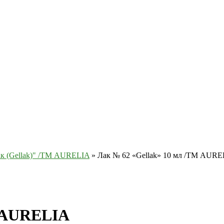
лак (Gellak)" /ТМ AURELIA
»
Лак № 62 «Gellak» 10 мл /ТМ AUR
М AURELIA