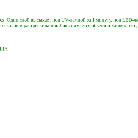
тся. Один слой высыхает под UV-лампой за 1 минуту, под LED-ла
ез сколов и растрескивания. Лак снимается обычной жидкостью д
ELIA