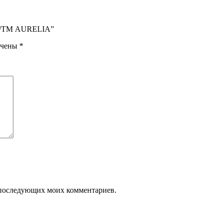
мл /ТМ AURELIA”
ечены
*
ля последующих моих комментариев.