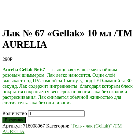
Лак № 67 «Gellak» 10 мл /ТМ
AURELIA
290
Р
Aurelia Gellak № 67
— глянцевая эмаль с мельчайшим
розовым шиммером. Лак легко наносится. Один слой
высыхает под UV-лампой за 1 минуту, под LED-лампой за 30
секунд. Лак содержит ингредиенты, благодаря которым блеск
покрытия сохраняется весь срок ношения лака без сколов и
растрескивания. Лак снимается обычной жидкостью для
снятия гель-лака без опиливания.
Количество
В корзину
Артикул:
716008067
Категория:
"Гель - лак (Gellak)" /ТМ
AURELIA