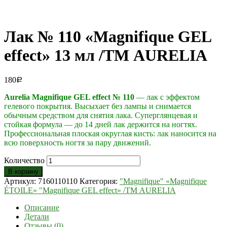
Лак № 110 «Magnifique GEL
effect» 13 мл /ТМ AURELIA
180
Р
Aurelia Magnifique GEL effect
№ 110
— лак с эффектом
гелевого покрытия. Высыхает без лампы и снимается
обычным средством для снятия лака. Суперглянцевая и
стойкая формула — до 14 дней лак держится на ногтях.
Профессиональная плоская округлая кисть: лак наносится на
всю поверхность ногтя за пару движений.
Количество
В корзину
Артикул:
7160110110
Категория:
"Magnifique" «Magnifique
ÉTOILE» "Magnifique GEL effect» /ТМ AURELIA
Описание
Детали
Отзывы (0)