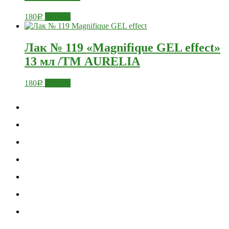
180
Купить
Р
Лак № 119 «Magnifique GEL effect»
13 мл /ТМ AURELIA
180
Купить
Р