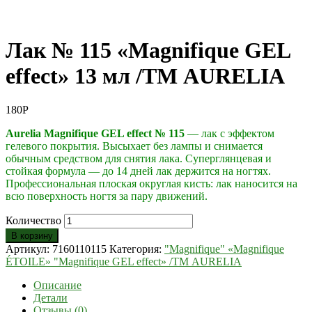
Лак № 115 «Magnifique GEL
effect» 13 мл /ТМ AURELIA
180
Р
Aurelia Magnifique GEL effect
№ 115
— лак с эффектом
гелевого покрытия. Высыхает без лампы и снимается
обычным средством для снятия лака. Суперглянцевая и
стойкая формула — до 14 дней лак держится на ногтях.
Профессиональная плоская округлая кисть: лак наносится на
всю поверхность ногтя за пару движений.
Количество
В корзину
Артикул:
7160110115
Категория:
"Magnifique" «Magnifique
ÉTOILE» "Magnifique GEL effect» /ТМ AURELIA
Описание
Детали
Отзывы (0)