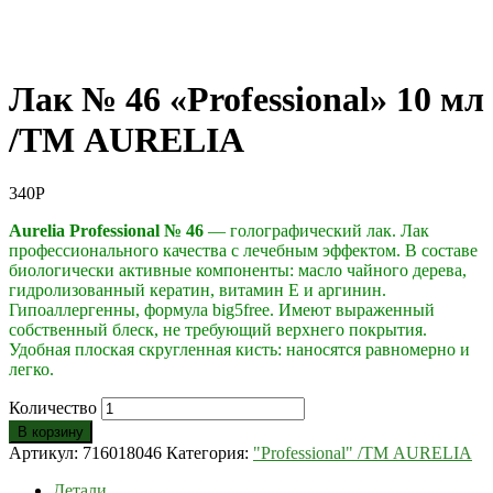
Лак № 46 «Professional» 10 мл
/ТМ AURELIA
340
Р
Aurelia Professional № 46
— голографический лак. Лак
профессионального качества с лечебным эффектом. В составе
биологически активные компоненты: масло чайного дерева,
гидролизованный кератин, витамин Е и аргинин.
Гипоаллергенны, формула big5free. Имеют выраженный
собственный блеск, не требующий верхнего покрытия.
Удобная плоская скругленная кисть: наносятся равномерно и
легко.
Количество
В корзину
Артикул:
716018046
Категория:
"Professional" /ТМ AURELIA
Детали