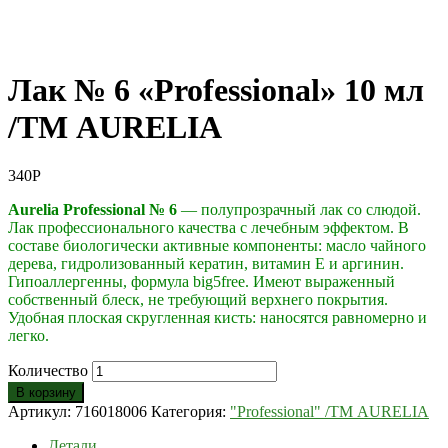
Лак № 6 «Professional» 10 мл
/ТМ AURELIA
340
Р
Aurelia Professional № 6
— полупрозрачный лак со слюдой.
Лак профессионального качества с лечебным эффектом. В
составе биологически активные компоненты: масло чайного
дерева, гидролизованный кератин, витамин Е и аргинин.
Гипоаллергенны, формула big5free. Имеют выраженный
собственный блеск, не требующий верхнего покрытия.
Удобная плоская скругленная кисть: наносятся равномерно и
легко.
Количество
В корзину
Артикул:
716018006
Категория:
"Professional" /ТМ AURELIA
Детали