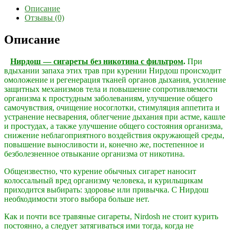
Описание
Отзывы (0)
Описание
Нирдош — сигареты без никотина с фильтром
.
При
вдыхании запаха этих трав при курении Нирдош происходит
омоложение и регенерация тканей органов дыхания, усиление
защитных механизмов тела и повышение сопротивляемости
организма к простудным заболеваниям, улучшение общего
самочувствия, очищение носоглотки, стимуляция аппетита и
устранение несварения, облегчение дыхания при астме, кашле
и простудах, а также улучшение общего состояния организма,
снижение неблагоприятного воздействия окружающей среды,
повышение выносливости и, конечно же, постепенное и
безболезненное отвыкание организма от никотина.
Общеизвестно, что курение обычных сигарет наносит
колоссальный вред организму человека, и курильщикам
приходится выбирать: здоровье или привычка. С Нирдош
необходимости этого выбора больше нет.
Как и почти все травяные сигареты, Nirdosh не стоит курить
постоянно, а следует затягиваться ими тогда, когда не