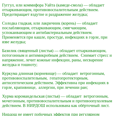
Гуггул, или коммифора Уайта (камеде-смола) — обладает
отхаркивающим, противовоспалительным действием.
Предотвращает вздутие и раздражение желудка;
Солодка гладкая, или лакричник (корень) — обладает
послабляющим, отхаркивающим, смягчающим,
успокаивающим и антибактериальным действием.
Применяется при кашле, простуде, инфекциях в горле, при
язве желудка;
Базилик священный (листья) — обладает отхаркивающим,
потогонным и антимикробным действием. Снимает стресс и
напряжение, лечит кожные инфекции, раны, несварение
желудка и тошноту;
Куркума длинная (корневище) — обладает ветрогонным,
противовоспалительным, гепатопротекторным,
антисептическим действием. Эффективна при инфекциях в
горле, крапивнице, аллергии, при лечении ран;
Хурма коромандельская (листья) — обладает ветрогонным,
мочегонным, противовоспалительным и противоопухолевым
действием. В НИРДОШ использована как обёрточный лист.
Нирдош не имеет побочных эффектов при регулярном