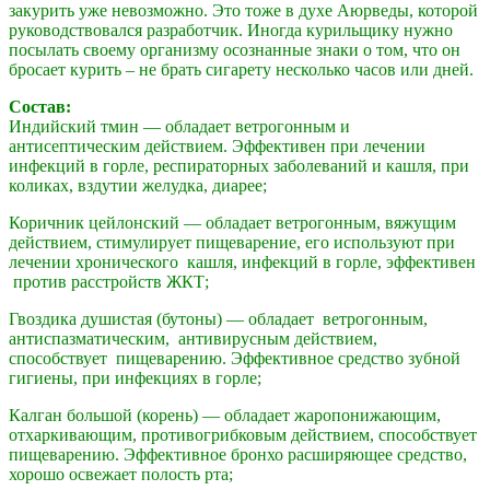
закурить уже невозможно. Это тоже в духе Аюрведы, которой
руководствовался разработчик. Иногда курильщику нужно
посылать своему организму осознанные знаки о том, что он
бросает курить – не брать сигарету несколько часов или дней.
Состав:
Индийский тмин — обладает ветрогонным и
антисептическим действием. Эффективен при лечении
инфекций в горле, респираторных заболеваний и кашля, при
коликах, вздутии желудка, диарее;
Коричник цейлонский — обладает ветрогонным, вяжущим
действием, стимулирует пищеварение, его используют при
лечении хронического кашля, инфекций в горле, эффективен
против расстройств ЖКТ;
Гвоздика душистая (бутоны) — обладает ветрогонным,
антиспазматическим, антивирусным действием,
способствует пищеварению. Эффективное средство зубной
гигиены, при инфекциях в горле;
Калган большой (корень) — обладает жаропонижающим,
отхаркивающим, противогрибковым действием, способствует
пищеварению. Эффективное бронхо расширяющее средство,
хорошо освежает полость рта;