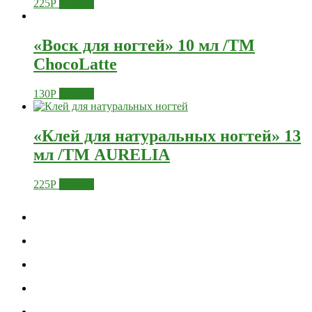
225
Р
Купить
«Воск для ногтей» 10 мл /TM
ChocoLatte
130
Р
Купить
«Клей для натуральных ногтей» 13
мл /ТМ AURELIA
225
Р
Купить