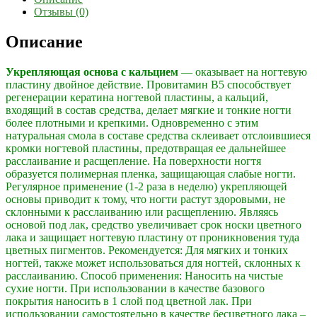
Отзывы (0)
Описание
Укрепляющая основа с кальцием
— оказывает на ногтевую
пластину двойное действие. Провитамин B5 способствует
регенерации кератина ногтевой пластины, а кальций,
входящий в состав средства, делает мягкие и тонкие ногти
более плотными и крепкими. Одновременно с этим
натуральная смола в составе средства склеивает отслоившиеся
кромки ногтевой пластины, предотвращая ее дальнейшее
расслаивание и расщепление. На поверхности ногтя
образуется полимерная пленка, защищающая слабые ногти.
Регулярное применение (1-2 раза в неделю) укрепляющей
основы приводит к тому, что ногти растут здоровыми, не
склонными к расслаиванию или расщеплению. Являясь
основой под лак, средство увеличивает срок носки цветного
лака и защищает ногтевую пластину от проникновения туда
цветных пигментов. Рекомендуется: Для мягких и тонких
ногтей, также может использоваться для ногтей, склонных к
расслаиванию. Способ применения: Наносить на чистые
сухие ногти. При использовании в качестве базового
покрытия наносить в 1 слой под цветной лак. При
использовании самостоятельно в качестве бесцветного лака –