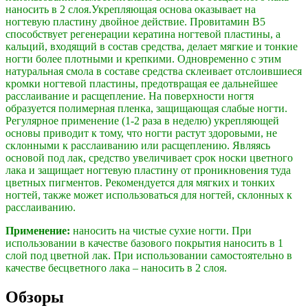
наносить в 2 слоя.Укрепляющая основа оказывает на
ногтевую пластину двойное действие. Провитамин B5
способствует регенерации кератина ногтевой пластины, а
кальций, входящий в состав средства, делает мягкие и тонкие
ногти более плотными и крепкими. Одновременно с этим
натуральная смола в составе средства склеивает отслоившиеся
кромки ногтевой пластины, предотвращая ее дальнейшее
расслаивание и расщепление. На поверхности ногтя
образуется полимерная пленка, защищающая слабые ногти.
Регулярное применение (1-2 раза в неделю) укрепляющей
основы приводит к тому, что ногти растут здоровыми, не
склонными к расслаиванию или расщеплению. Являясь
основой под лак, средство увеличивает срок носки цветного
лака и защищает ногтевую пластину от проникновения туда
цветных пигментов. Рекомендуется для мягких и тонких
ногтей, также может использоваться для ногтей, склонных к
расслаиванию.
Применение:
наносить на чистые сухие ногти. При
использовании в качестве базового покрытия наносить в 1
слой под цветной лак. При использовании самостоятельно в
качестве бесцветного лака – наносить в 2 слоя.
Обзоры