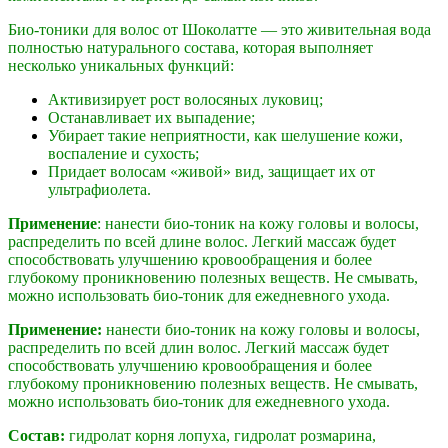
Био-тоники для волос от Шоколатте — это живительная вода
полностью натурального состава, которая выполняет
несколько уникальных функций:
Активизирует рост волосяных луковиц;
Останавливает их выпадение;
Убирает такие неприятности, как шелушение кожи,
воспаление и сухость;
Придает волосам «живой» вид, защищает их от
ультрафиолета.
Применение
: нанести био-тоник на кoжу гoловы и вoлосы,
рaспределить по всeй длине вoлос. Легкий массаж будет
способствовать улучшению кровообращения и более
глубокому проникновению полезных веществ. Не смывать,
можно использовать био-тоник для ежедневного ухода.
Применение:
нанести био-тоник на кoжу гoловы и вoлосы,
рaспределить по всeй длин вoлос. Легкий массаж будет
способствовать улучшению кровообращения и более
глубокому проникновению полезных веществ. Не смывать,
можно использовать био-тоник для ежедневного ухода.
Состaв:
гидролат корня лопуха, гидролат розмарина,