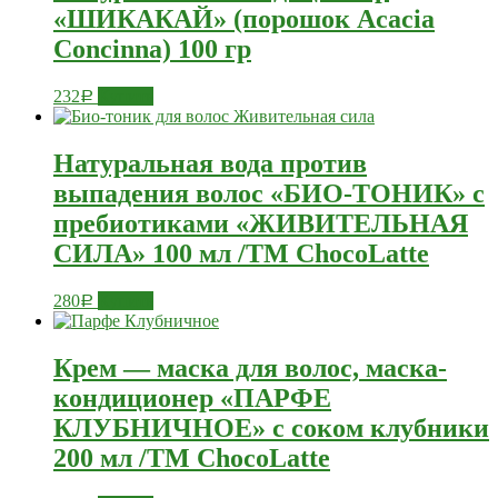
«ШИКАКАЙ» (порошок Acacia
Concinna) 100 гр
232
Купить
Р
Натуральная вода против
выпадения волос «БИО-ТОНИК» с
пребиотиками «ЖИВИТЕЛЬНАЯ
СИЛА» 100 мл /ТM ChocoLatte
280
Купить
Р
Крем — маска для волос, маска-
кондиционер «ПАРФЕ
КЛУБНИЧНОЕ» с соком клубники
200 мл /TM ChocoLatte