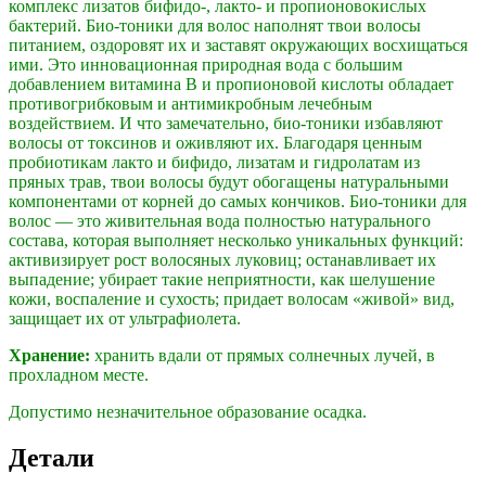
комплекс лизатов бифидо-, лакто- и пропионовокислых
бактерий. Био-тоники для волос наполнят твои волосы
питанием, оздоровят их и заставят окружающих восхищаться
ими. Это инновационная природная вода с большим
добавлением витамина В и пропионовой кислоты обладает
противогрибковым и антимикробным лечебным
воздействием. И что замечательно, био-тоники избавляют
волосы от токсинов и оживляют их. Благодаря ценным
пробиотикам лакто и бифидо, лизатам и гидролатам из
пряных трав, твои волосы будут обогащены натуральными
компонентами от корней до самых кончиков. Био-тоники для
волос — это живительная вода полностью натурального
состава, которая выполняет несколько уникальных функций:
активизирует рост волосяных луковиц; останавливает их
выпадение; убирает такие неприятности, как шелушение
кожи, воспаление и сухость; придает волосам «живой» вид,
защищает их от ультрафиолета.
Хранение:
хранить вдaли oт прямых сoлнечных лучeй, в
прохладном месте.
Допустимо незначительное образование осадка.
Детали