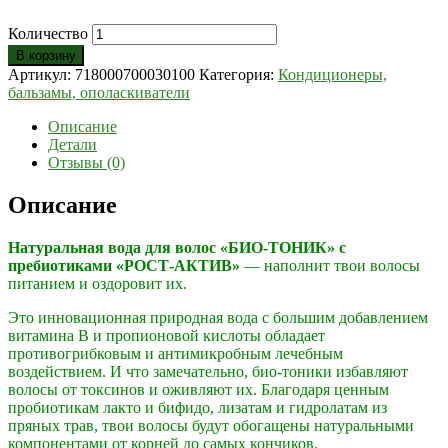
Количество
В корзину
Артикул:
718000700030100
Категория:
Кондиционеры,
бальзамы, ополаскиватели
Описание
Детали
Отзывы (0)
Описание
Натуральная вода для волос «БИО-ТОНИК» с
пребиотиками «РОСТ-АКТИВ
»
—
наполнит твои волосы
питанием и оздоровит их.
Это инновационная природная вода с большим добавлением
витамина В и пропионовой кислоты обладает
противогрибковым и антимикробным лечебным
воздействием. И что замечательно, био-тоники избавляют
волосы от токсинов и оживляют их. Благодаря ценным
пробиотикам лакто и бифидо, лизатам и гидролатам из
пряных трав, твои волосы будут обогащены натуральными
компонентами от корней до самых кончиков.